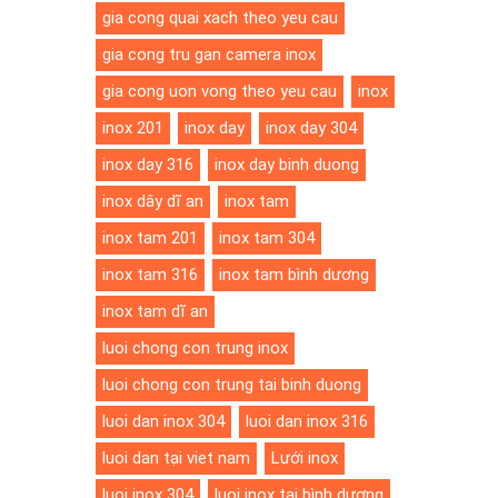
gia cong quai xach theo yeu cau
gia cong tru gan camera inox
gia cong uon vong theo yeu cau
inox
inox 201
inox day
inox day 304
inox day 316
inox day binh duong
inox dây dĩ an
inox tam
inox tam 201
inox tam 304
inox tam 316
inox tam bình dương
inox tam dĩ an
luoi chong con trung inox
luoi chong con trung tai binh duong
luoi dan inox 304
luoi dan inox 316
luoi dan tại viet nam
Lưới inox
luoi inox 304
luoi inox tại bình dương