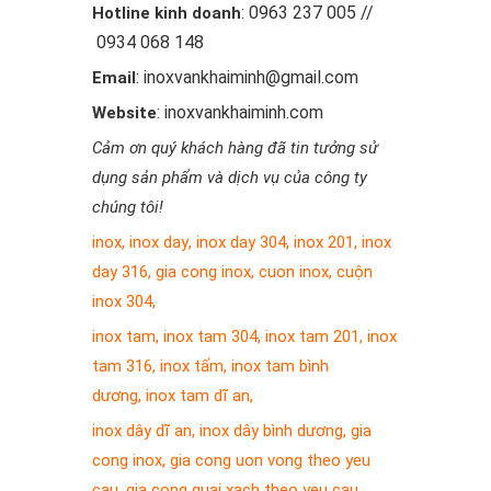
: 0963 237 005 //
Hotline kinh doanh
0934 068 148
: inoxvankhaiminh@gmail.com
Email
: inoxvankhaiminh.com
Website
Cảm ơn quý khách hàng đã tin tưởng sử
dụng sản phẩm và dịch vụ của công ty
chúng tôi!
inox
,
inox day
,
inox day 304
,
inox 201
,
inox
day 316
,
gia cong inox
,
cuon inox
,
cuộn
inox 304
,
inox tam
,
inox tam 304
,
inox tam 201
,
inox
tam 316
,
inox tấm
,
inox tam bình
dương
,
inox tam dĩ an
,
inox dây dĩ an
,
inox dây bình dương
,
gia
cong inox
,
gia cong uon vong theo yeu
cau
,
gia cong quai xach theo yeu cau
,