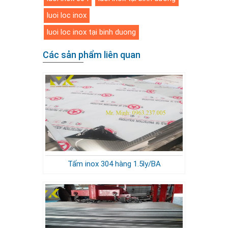
luoi loc inox
luoi loc inox tại binh duong
Các sản phẩm liên quan
Tấm inox 304 hàng 1.5ly/BA