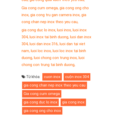
Gia cong cum omega
,
gia cong ong cho
inox
,
gia cong tru gan camera inox
,
gia
cong chan nep inox theo yeu cau
,
gia cong duc lo inox
,
luoi inox
,
luoi inox
304
,
luoi inox tai binh duong
,
luoi dan inox
304
,
luoi dan inox 316
,
luoi dan tại viet
nam
,
luoi loc inox
,
luoi loc inox tại binh
duong
,
luoi chong con trung inox
,
luoi
chong con trung tai binh duong
,
cuon inox
cuộn inox 304
Từ khóa:
gia cong chan nep inox theo yeu cau
Gia cong cum omega
gia cong duc lo inox
gia cong inox
gia cong ong cho inox