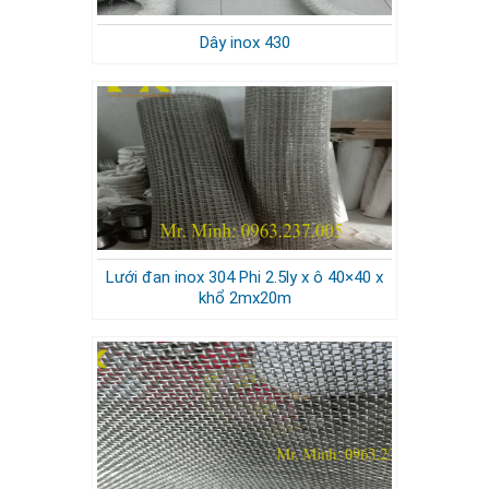
Dây inox 430
Lưới đan inox 304 Phi 2.5ly x ô 40×40 x
khổ 2mx20m