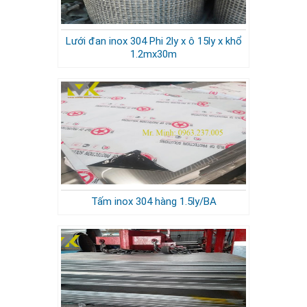
Lưới đan inox 304 Phi 2ly x ô 15ly x khổ
1.2mx30m
Tấm inox 304 hàng 1.5ly/BA