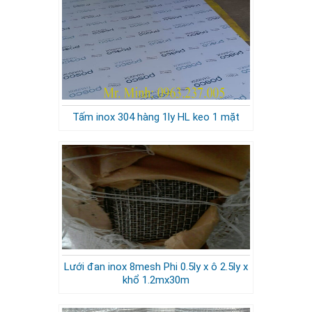
Tấm inox 304 hàng 1ly HL keo 1 mặt
Lưới đan inox 8mesh Phi 0.5ly x ô 2.5ly x
khổ 1.2mx30m