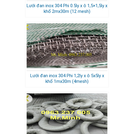
Lưới đan inox 304 Phi 0.5ly x ô 1,5×1,5ly x
khổ 2mx30m (12 mesh)
Lưới đan inox 304 Phi 1,2ly x ô 5x5ly x
khổ 1mx30m (4mesh)