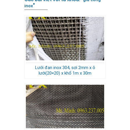
"
inox
Lưới đan inox 304, sợi 2mm x ô
lưới(20×20) x khổ 1m x 30m