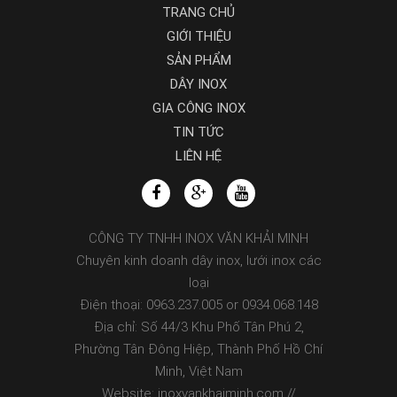
TRANG CHỦ
GIỚI THIỆU
SẢN PHẨM
DÂY INOX
GIA CÔNG INOX
TIN TỨC
LIÊN HỆ
CÔNG TY TNHH INOX VĂN KHẢI MINH
Chuyên kinh doanh dây inox, lưới inox các
loại
Điện thoại: 0963.237.005 or 0934.068.148
Địa chỉ: Số 44/3 Khu Phố Tân Phú 2,
Phường Tân Đông Hiệp, Thành Phố Hồ Chí
Minh, Việt Nam
Website: inoxvankhaiminh.com //