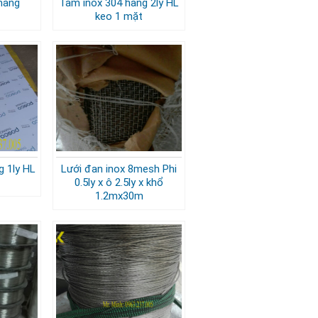
hàng
Tấm inox 304 hàng 2ly HL
keo 1 mặt
g 1ly HL
Lưới đan inox 8mesh Phi
0.5ly x ô 2.5ly x khổ
1.2mx30m