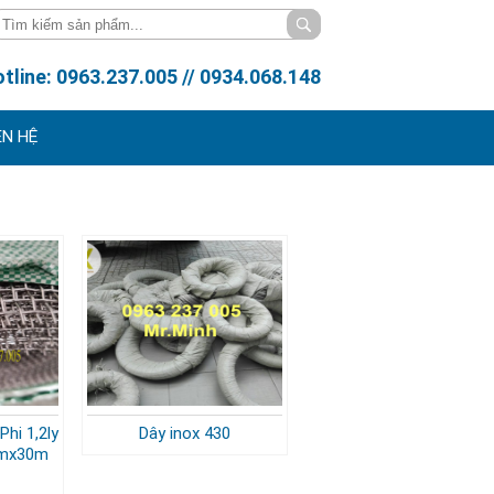
tline: 0963.237.005 // 0934.068.148
ÊN HỆ
Phi 1,2ly
Dây inox 430
 1mx30m