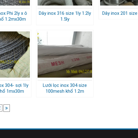
ox Phi 2ly x ô
Dây inox 316 size 1ly 1.2ly
Dây inox 201 siz
khổ 1.2mx30m
1.5ly
ox 304- sợi 1ly
Lưới lọc inox 304 size
 khổ 1mx30m
100mesh khổ 1.2m
2