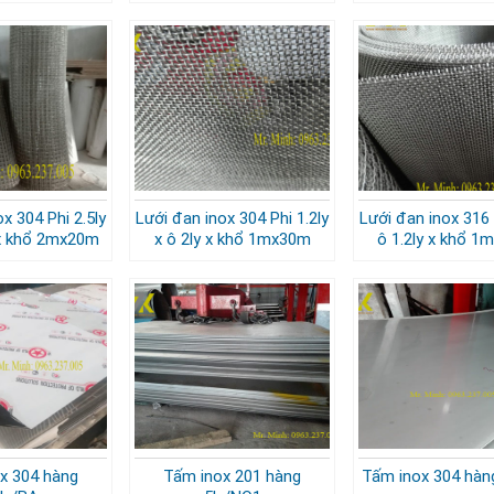
x 304 Phi 2.5ly
Lưới đan inox 304 Phi 1.2ly
Lưới đan inox 316 
 x khổ 2mx20m
x ô 2ly x khổ 1mx30m
ô 1.2ly x khổ 
x 304 hàng
Tấm inox 201 hàng
Tấm inox 304 hàn