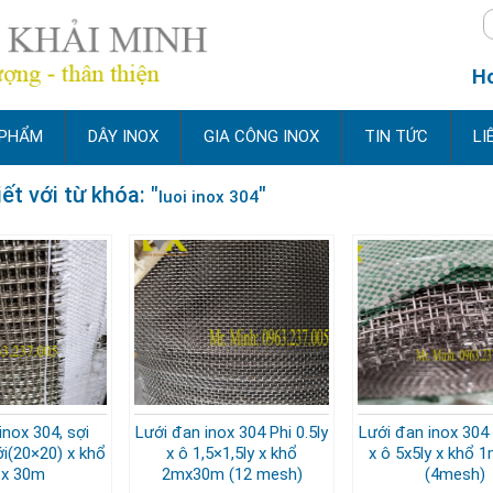
Ho
 PHẨM
DÂY INOX
GIA CÔNG INOX
TIN TỨC
LI
ết với từ khóa: "
"
luoi inox 304
inox 304, sợi
Lưới đan inox 304 Phi 0.5ly
Lưới đan inox 304 
i(20×20) x khổ
x ô 1,5×1,5ly x khổ
x ô 5x5ly x khổ
 x 30m
2mx30m (12 mesh)
(4mesh)