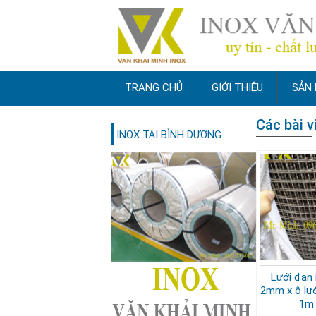
TRANG CHỦ
GIỚI THIỆU
SẢN
Các bài vi
INOX TẠI BÌNH DƯƠNG
Lưới đan 
2mm x ô lướ
1m