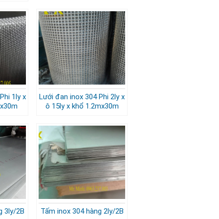
Phi 1ly x
Lưới đan inox 304 Phi 2ly x
1mx30m
ô 15ly x khổ 1.2mx30m
g 3ly/2B
Tấm inox 304 hàng 2ly/2B