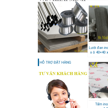
Lưới đan ino
x ô 40×40
HỖ TRỢ ĐẶT HÀNG
Tấm ino