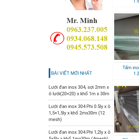
1.
Tấm ino
BÀI VIẾT MỚI NHẤT
1.
Lưới đan inox 304, sợi 2mm x
ô lưới(20×20) x khổ 1m x 30m
Lưới đan inox 304 Phi 0.5ly x ô
1,5×1,5ly x khổ 2mx30m (12
mesh)
Lưới đan inox 304 Phi 1,2ly x ô
5x5ly x khổ 1mx30m (4mesh)