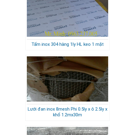
Tấm inox 304 hàng 1ly HL keo 1 mặt
Lưới đan inox 8mesh Phi 0.5ly x ô 2.5ly x
khổ 1.2mx30m