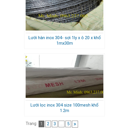
Lưới hàn inox 304- sợi 1ly x ô 20 x khổ
1mx30m
Lưới lọc inox 304 size 100mesh khổ
1.2m
Trang:
1
2
3
…
5