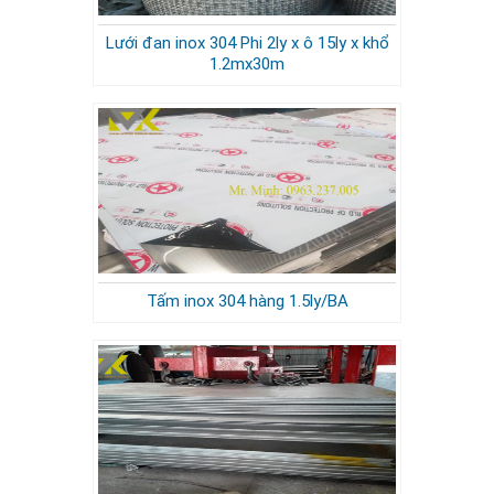
Lưới đan inox 304 Phi 2ly x ô 15ly x khổ
1.2mx30m
Tấm inox 304 hàng 1.5ly/BA