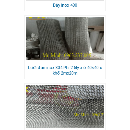
Dây inox 430
Lưới đan inox 304 Phi 2.5ly x ô 40×40 x
khổ 2mx20m