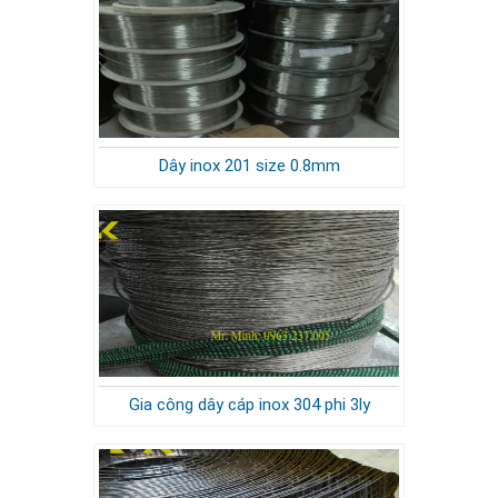
Dây inox 201 size 0.8mm
Gia công dây cáp inox 304 phi 3ly