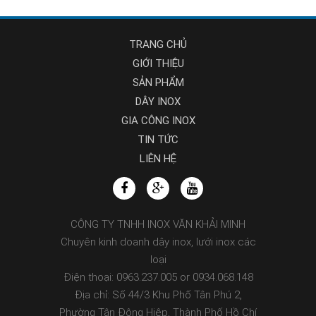
TRANG CHỦ
GIỚI THIỆU
SẢN PHẨM
DÂY INOX
GIA CÔNG INOX
TIN TỨC
LIÊN HỆ
CÔNG TY TNHH INOX VĂN KHẢI MINH
Chuyên kinh doanh dây inox, lưới inox các
loại
Điện thoại: 0963.237.005 or 0934.068.148
Địa chỉ: Số 44/3 Khu Phố Tân Phú 2,
Phường Tân Đông Hiệp, Thành Phố Hồ Chí