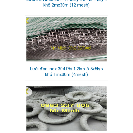
khổ 2mx30m (12 mesh)
Lưới đan inox 304 Phi 1,2ly x ô 5x5ly x
khổ 1mx30m (4mesh)