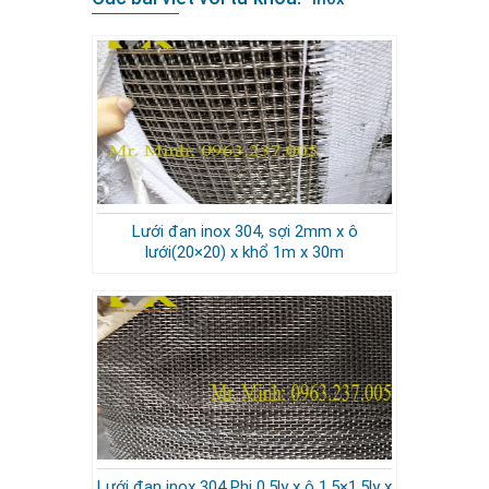
Lưới đan inox 304, sợi 2mm x ô
lưới(20×20) x khổ 1m x 30m
Lưới đan inox 304 Phi 0.5ly x ô 1,5×1,5ly x