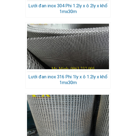
Lưới đan inox 304 Phi 1.2ly x ô 2ly x khổ
1mx30m
Lưới đan inox 316 Phi 1ly x ô 1.2ly x khổ
1mx30m