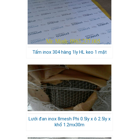
Tấm inox 304 hàng 1ly HL keo 1 mặt
Lưới đan inox 8mesh Phi 0.5ly x ô 2.5ly x
khổ 1.2mx30m