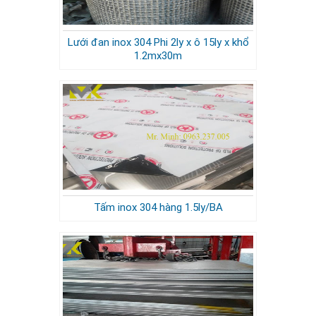
Lưới đan inox 304 Phi 2ly x ô 15ly x khổ
1.2mx30m
Tấm inox 304 hàng 1.5ly/BA