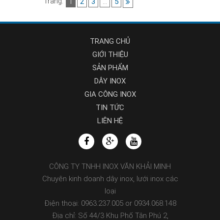
Trang:
1
2
3
…
5
TRANG CHỦ
GIỚI THIỆU
SẢN PHẨM
DÂY INOX
GIA CÔNG INOX
TIN TỨC
LIÊN HỆ
CÔNG TY TNHH INOX VĂN KHẢI MINH
Chuyên kinh doanh dây inox, lưới inox các
loại
Điện thoại: 0963.237.005 or 0934.068.148
Địa chỉ: Số 44/3 Khu Phố Tân Phú 2,