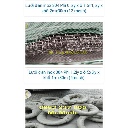
Lưới đan inox 304 Phi 0.5ly x ô 1,5×1,5ly x
khổ 2mx30m (12 mesh)
Lưới đan inox 304 Phi 1,2ly x ô 5x5ly x
khổ 1mx30m (4mesh)