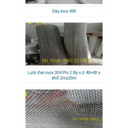
Dây inox 430
Lưới đan inox 304 Phi 2.5ly x ô 40×40 x
khổ 2mx20m