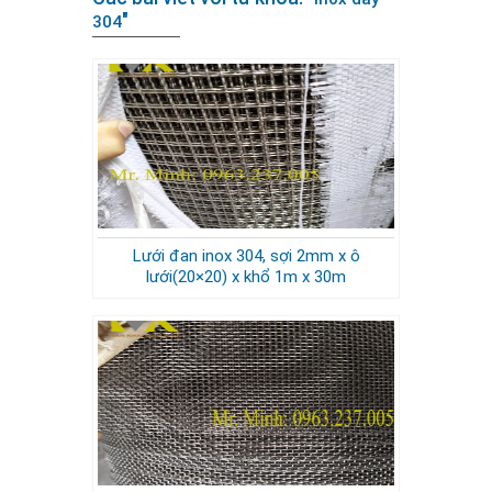
"
304
Lưới đan inox 304, sợi 2mm x ô
lưới(20×20) x khổ 1m x 30m