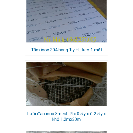
Tấm inox 304 hàng 1ly HL keo 1 mặt
Lưới đan inox 8mesh Phi 0.5ly x ô 2.5ly x
khổ 1.2mx30m