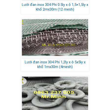
Lưới đan inox 304 Phi 0.5ly x ô 1,5×1,5ly x
khổ 2mx30m (12 mesh)
Lưới đan inox 304 Phi 1,2ly x ô 5x5ly x
khổ 1mx30m (4mesh)