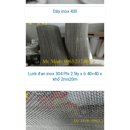
Dây inox 430
Lưới đan inox 304 Phi 2.5ly x ô 40×40 x
khổ 2mx20m