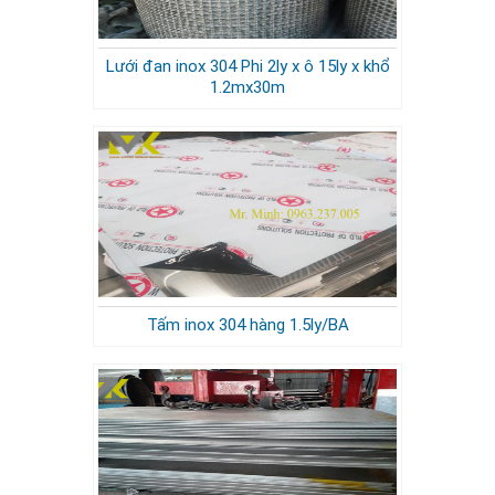
Lưới đan inox 304 Phi 2ly x ô 15ly x khổ
1.2mx30m
Tấm inox 304 hàng 1.5ly/BA