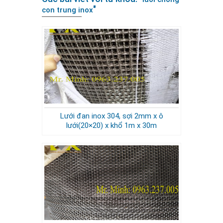
"
con trung inox
Lưới đan inox 304, sợi 2mm x ô
lưới(20×20) x khổ 1m x 30m