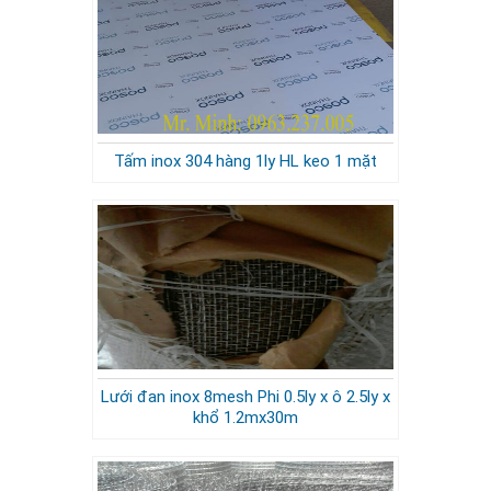
Tấm inox 304 hàng 1ly HL keo 1 mặt
Lưới đan inox 8mesh Phi 0.5ly x ô 2.5ly x
khổ 1.2mx30m