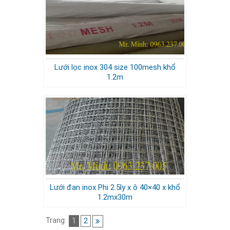
Lưới lọc inox 304 size 100mesh khổ
1.2m
Lưới đan inox Phi 2.5ly x ô 40×40 x khổ
1.2mx30m
Trang:
1
2