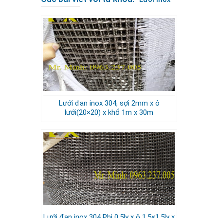
Lưới đan inox 304, sợi 2mm x ô
lưới(20×20) x khổ 1m x 30m
Lưới đan inox 304 Phi 0.5ly x ô 1,5×1,5ly x