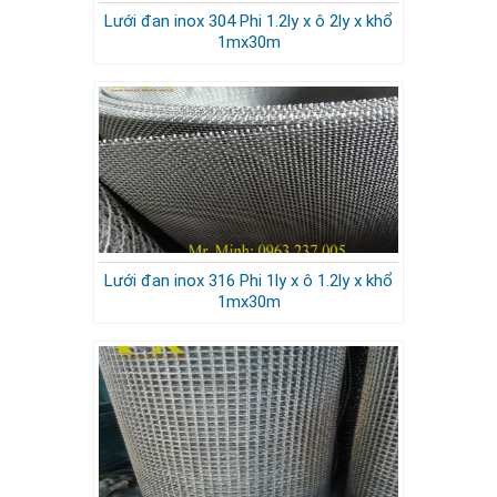
Lưới đan inox 304 Phi 1.2ly x ô 2ly x khổ
1mx30m
Lưới đan inox 316 Phi 1ly x ô 1.2ly x khổ
1mx30m