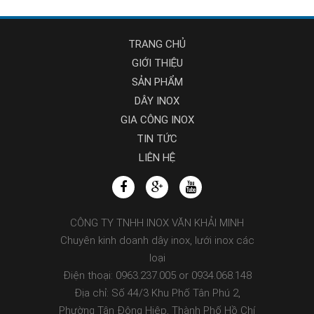
TRANG CHỦ
GIỚI THIỆU
SẢN PHẨM
DÂY INOX
GIA CÔNG INOX
TIN TỨC
LIÊN HỆ
CÔNG TY TNHH INOX VĂN KHẢI MINH
Chuyên kinh doanh dây inox, lưới inox các
loại
Điện thoại: 0963.237.005 or 0934.068.148
Địa chỉ: Số 44/3 Khu Phố Tân Phú 2,
Phường Tân Đông Hiệp, Thành Phố Hồ Chí