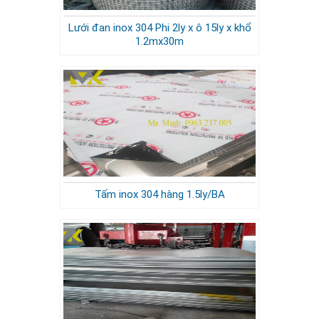
Lưới đan inox 304 Phi 2ly x ô 15ly x khổ
1.2mx30m
Tấm inox 304 hàng 1.5ly/BA