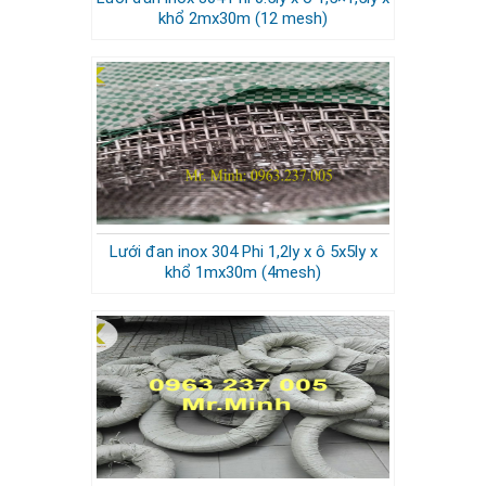
khổ 2mx30m (12 mesh)
Lưới đan inox 304 Phi 1,2ly x ô 5x5ly x
khổ 1mx30m (4mesh)