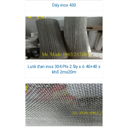
Dây inox 430
Lưới đan inox 304 Phi 2.5ly x ô 40×40 x
khổ 2mx20m