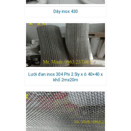
Dây inox 430
Lưới đan inox 304 Phi 2.5ly x ô 40×40 x
khổ 2mx20m