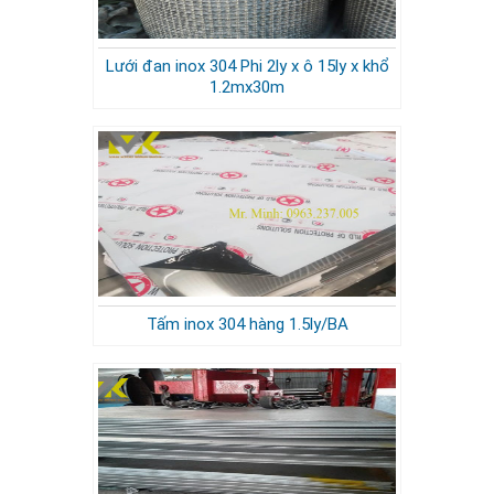
Lưới đan inox 304 Phi 2ly x ô 15ly x khổ
1.2mx30m
Tấm inox 304 hàng 1.5ly/BA