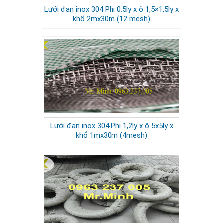
Lưới đan inox 304 Phi 0.5ly x ô 1,5×1,5ly x
khổ 2mx30m (12 mesh)
Lưới đan inox 304 Phi 1,2ly x ô 5x5ly x
khổ 1mx30m (4mesh)