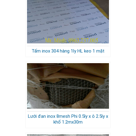
Tấm inox 304 hàng 1ly HL keo 1 mặt
Lưới đan inox 8mesh Phi 0.5ly x ô 2.5ly x
khổ 1.2mx30m