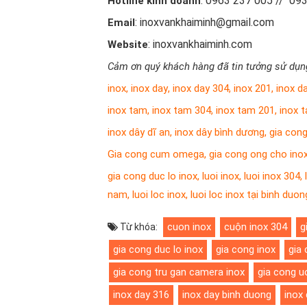
: 0963 237 005 // 09
Hotline kinh doanh
: inoxvankhaiminh@gmail.com
Email
: inoxvankhaiminh.com
Website
Cảm ơn quý khách hàng đã tin tưởng sử dụng
inox
,
inox day
,
inox day 304
,
inox 201
,
inox d
inox tam
,
inox tam 304
,
inox tam 201
,
inox 
inox dây dĩ an
,
inox dây bình dương
,
gia cong
Gia cong cum omega
,
gia cong ong cho ino
gia cong duc lo inox
,
luoi inox
,
luoi inox 304
,
nam
,
luoi loc inox
,
luoi loc inox tại binh duon
cuon inox
cuộn inox 304
g
Từ khóa:
gia cong duc lo inox
gia cong inox
gia
gia cong tru gan camera inox
gia cong u
inox day 316
inox day binh duong
inox 