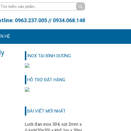
tline: 0963.237.005 // 0934.068.148
ÊN HỆ
ly
INOX TẠI BÌNH DƯƠNG
HỖ TRỢ ĐẶT HÀNG
BÀI VIẾT MỚI NHẤT
Lưới đan inox 304, sợi 2mm x
ô lưới(20×20) x khổ 1m x 30m