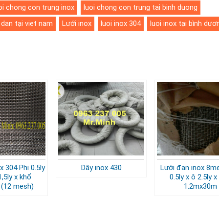
oi chong con trung inox
luoi chong con trung tai binh duong
i dan tại viet nam
Lưới inox
luoi inox 304
luoi inox tại bình dươ
x 304 Phi 0.5ly
Dây inox 430
Lưới đan inox 8m
1,5ly x khổ
0.5ly x ô 2.5ly 
(12 mesh)
1.2mx30m