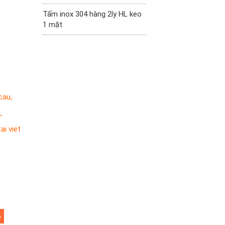
Tấm inox 304 hàng 2ly HL keo
1 mặt
 cau
,
u
,
ại viet
6