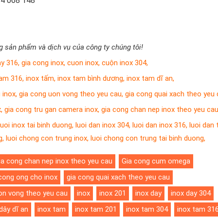
34 068 148
 sản phẩm và dịch vụ của công ty chúng tôi!
ay 316
,
gia cong inox
,
cuon inox
,
cuộn inox 304
,
tam 316
,
inox tấm
,
inox tam bình dương
,
inox tam dĩ an
,
 inox
,
gia cong uon vong theo yeu cau
,
gia cong quai xach theo yeu
x
,
gia cong tru gan camera inox
,
gia cong chan nep inox theo yeu ca
luoi inox tai binh duong
,
luoi dan inox 304
,
luoi dan inox 316
,
luoi dan t
g
,
luoi chong con trung inox
,
luoi chong con trung tai binh duong
,
ia cong chan nep inox theo yeu cau
Gia cong cum omega
 cong ong cho inox
gia cong quai xach theo yeu cau
on vong theo yeu cau
inox
inox 201
inox day
inox day 304
dây dĩ an
inox tam
inox tam 201
inox tam 304
inox tam 31