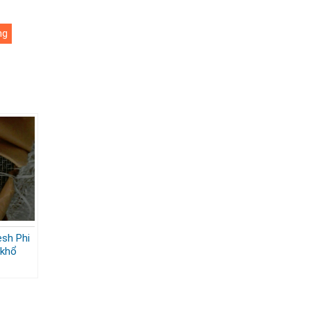
ng
esh Phi
x khổ