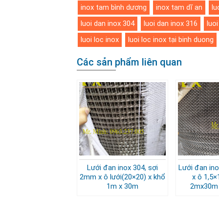
inox tam bình dương
inox tam dĩ an
lu
luoi dan inox 304
luoi dan inox 316
luo
luoi loc inox
luoi loc inox tại binh duong
Các sản phẩm liên quan
Lưới đan inox 304, sợi
Lưới đan ino
2mm x ô lưới(20×20) x khổ
x ô 1,5×
1m x 30m
2mx30m 