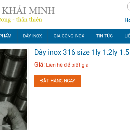
Ho
 PHẨM
DÂY INOX
GIA CÔNG INOX
TIN TỨC
LI
Dây inox 316 size 1ly 1.2ly 1.5
Giá:
Liên hệ để biết giá
ĐẶT HÀNG NGAY