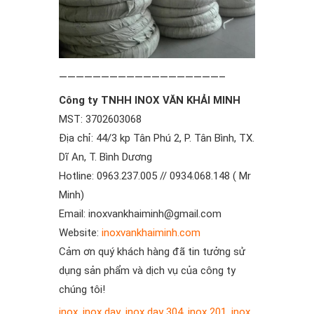
———————————————————–
Công ty TNHH INOX VĂN KHẢI MINH
MST: 3702603068
Địa chỉ: 44/3 kp Tân Phú 2, P. Tân Bình, TX.
Dĩ An, T. Bình Dương
Hotline: 0963.237.005 // 0934.068.148 ( Mr
Minh)
Email: inoxvankhaiminh@gmail.com
Website:
inoxvankhaiminh.com
Cảm ơn quý khách hàng đã tin tưởng sử
dụng sản phẩm và dịch vụ của công ty
chúng tôi!
inox
,
inox day
,
inox day 304
,
inox 201
,
inox