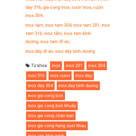
day 316
,
gia cong inox
,
cuon inox
,
cuộn
inox 304
,
inox tam
,
inox tam 304
,
inox tam 201
,
inox
tam 316
,
inox tấm
,
inox tam bình
dương
,
inox tam dĩ an
,
inox dây dĩ an
,
inox dây bình dương
inox
inox 201
inox 304
Từ khóa:
inox 316
inox cuon
inox day
inox day 304
inox day binh duong
inox gia cong bon
inox gia cong bon khuấy
inox gia cong chan ban
inox gia cong hang xuat khau
inox van khai minh