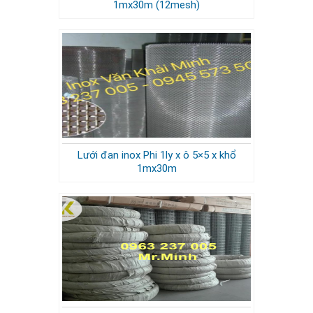
1mx30m (12mesh)
Lưới đan inox Phi 1ly x ô 5×5 x khổ
1mx30m