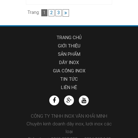
Trang:
1
2
3
TRANG CHỦ
GIỚI THIỆU
SẢN PHẨM
DÂY INOX
GIA CÔNG INOX
TIN TỨC
LIÊN HỆ
CÔNG TY TNHH INOX VĂN KHẢI MINH
Chuyên kinh doanh dây inox, lưới inox các
loại