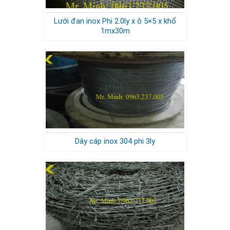
Lưới đan inox Phi 2.0ly x ô 5×5 x khổ
1mx30m
Dây cáp inox 304 phi 3ly