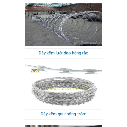
Dây kẽm lưỡi dao hàng rào
Dây kẽm gai chống trộm