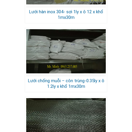
Lưới hàn inox 304- sợi 1ly x ô 12 x khổ
1mx30m
Lưới chống muỗi – côn trùng-0.35ly x ô
1.2ly x khổ 1mx30m