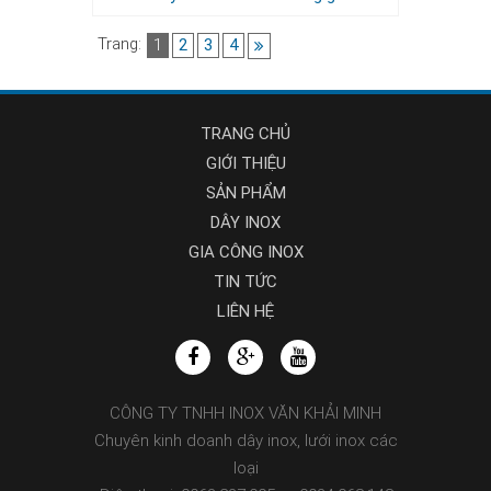
Trang:
1
2
3
4
TRANG CHỦ
GIỚI THIỆU
SẢN PHẨM
DÂY INOX
GIA CÔNG INOX
TIN TỨC
LIÊN HỆ
CÔNG TY TNHH INOX VĂN KHẢI MINH
Chuyên kinh doanh dây inox, lưới inox các
loại