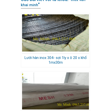
"
khai minh
Lưới hàn inox 304- sợi 1ly x ô 20 x khổ
1mx30m