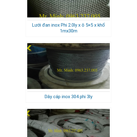
Lưới đan inox Phi 2.0ly x ô 5×5 x khổ
1mx30m
Dây cáp inox 304 phi 3ly