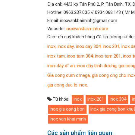
Địa chỉ: 44/3 kp Tân Phú 2, P. Tân Bình, TX. 
Hotline: 0963.237.005 // 0934.068.148 ( Mr M
Email: inoxvankhaiminh@gmail.com
Website:
inoxvankhaiminh.com
Cảm ơn quý khách hàng đã tin tưởng sử dụn
inox
,
inox day
,
inox day 304
,
inox 201
,
inox d
inox tam
,
inox tam 304
,
inox tam 201
,
inox 
inox dây dĩ an
,
inox dây bình dương
,
gia cong
Gia cong cum omega
,
gia cong ong cho ino
gia cong duc lo inox
,
inox
inox 201
inox 304
i
Từ khóa:
inox gia cong bon
inox gia cong bon khu
inox van khai minh
Các sản phẩm liên quan