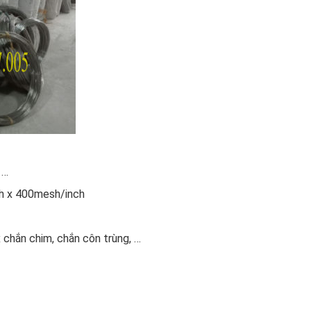
 …
h x 400mesh/inch
x chắn chim, chắn côn trùng, …