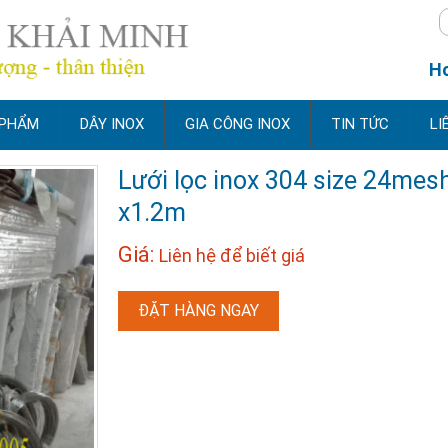
Ho
 PHẨM
DÂY INOX
GIA CÔNG INOX
TIN TỨC
LI
Lưới lọc inox 304 size 24mes
x1.2m
Giá:
Liên hệ để biết giá
ĐẶT HÀNG NGAY