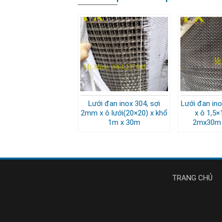
Lưới đan inox 304, sợi
Lưới đan ino
2mm x ô lưới(20×20) x khổ
x ô 1,5×
1m x 30m
2mx30m 
TRANG CHỦ