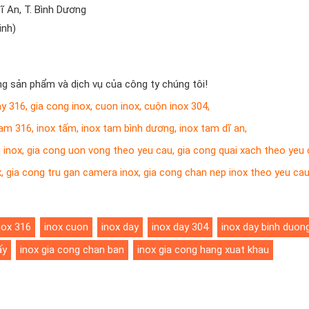
Dĩ An, T. Bình Dương
inh)
g sản phẩm và dịch vụ của công ty chúng tôi!
ay 316
,
gia cong inox
,
cuon inox
,
cuộn inox 304
,
tam 316
,
inox tấm
,
inox tam bình dương
,
inox tam dĩ an
,
 inox
,
gia cong uon vong theo yeu cau
,
gia cong quai xach theo yeu
x
,
gia cong tru gan camera inox
,
gia cong chan nep inox theo yeu ca
nox 316
inox cuon
inox day
inox day 304
inox day binh duon
ấy
inox gia cong chan ban
inox gia cong hang xuat khau