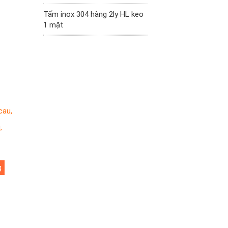
Tấm inox 304 hàng 2ly HL keo
1 mặt
 cau
,
u
,
g