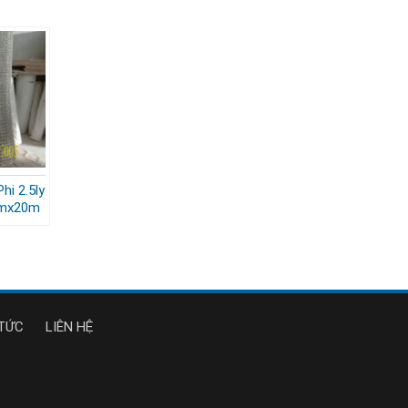
hi 2.5ly
2mx20m
 TỨC
LIÊN HỆ