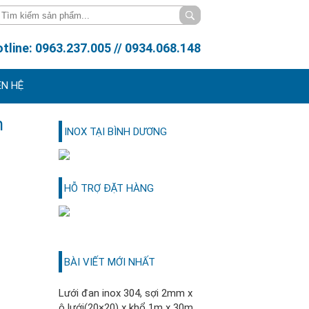
tline: 0963.237.005 // 0934.068.148
ÊN HỆ
h
INOX TẠI BÌNH DƯƠNG
HỖ TRỢ ĐẶT HÀNG
BÀI VIẾT MỚI NHẤT
Lưới đan inox 304, sợi 2mm x
ô lưới(20×20) x khổ 1m x 30m