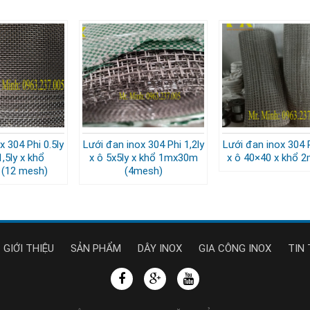
x 304 Phi 0.5ly
Lưới đan inox 304 Phi 1,2ly
Lưới đan inox 304 P
1,5ly x khổ
x ô 5x5ly x khổ 1mx30m
x ô 40×40 x khổ 
(12 mesh)
(4mesh)
GIỚI THIỆU
SẢN PHẨM
DÂY INOX
GIA CÔNG INOX
TIN