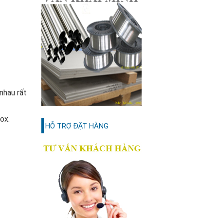
nhau rất
ox.
HỖ TRỢ ĐẶT HÀNG