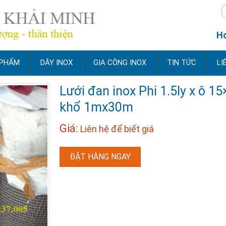
Ho
 PHẨM
DÂY INOX
GIA CÔNG INOX
TIN TỨC
LI
Lưới đan inox Phi 1.5ly x ô 15
khổ 1mx30m
Giá:
Liên hệ để biết giá
ĐẶT HÀNG NGAY