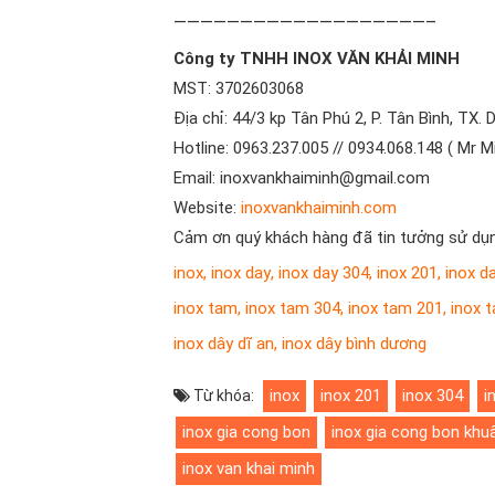
———————————————————–
Công ty TNHH INOX VĂN KHẢI MINH
MST: 3702603068
Địa chỉ: 44/3 kp Tân Phú 2, P. Tân Bình, TX. 
Hotline: 0963.237.005 // 0934.068.148 ( Mr M
Email: inoxvankhaiminh@gmail.com
Website:
inoxvankhaiminh.com
Cảm ơn quý khách hàng đã tin tưởng sử dụn
inox
,
inox day
,
inox day 304
,
inox 201
,
inox d
inox tam
,
inox tam 304
,
inox tam 201
,
inox 
inox dây dĩ an
,
inox dây bình dương
inox
inox 201
inox 304
i
Từ khóa:
inox gia cong bon
inox gia cong bon khu
inox van khai minh