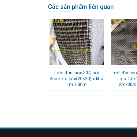
Các sản phẩm liên quan
Lưới đan inox 304, sợi
Lưới đan ino
2mm x ô lưới(20×20) x khổ
x ô 1,5×
1m x 30m
2mx30m 