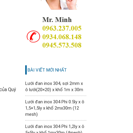
BÀI VIẾT MỚI NHẤT
Lưới đan inox 304, sợi 2mm x
 của Quý
ô lưới(20×20) x khổ 1m x 30m
Lưới đan inox 304 Phi 0.5ly x ô
1,5×1,5ly x khổ 2mx30m (12
mesh)
Lưới đan inox 304 Phi 1,2ly x ô
5x5ly x khổ 1mx30m (4mesh)