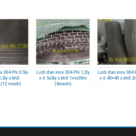
x 304 Phi 0.5ly
Lưới đan inox 304 Phi 1,2ly
Lưới đan inox 304 P
1,5ly x khổ
x ô 5x5ly x khổ 1mx30m
x ô 40×40 x khổ 
(12 mesh)
(4mesh)