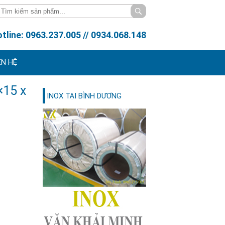
tline: 0963.237.005 // 0934.068.148
ÊN HỆ
×15 x
INOX TẠI BÌNH DƯƠNG