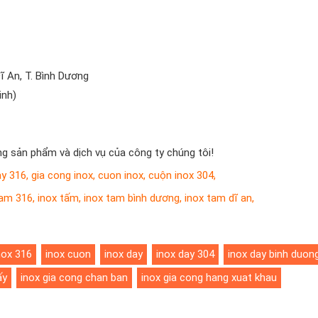
Dĩ An, T. Bình Dương
inh)
g sản phẩm và dịch vụ của công ty chúng tôi!
ay 316
,
gia cong inox
,
cuon inox
,
cuộn inox 304
,
tam 316
,
inox tấm
,
inox tam bình dương
,
inox tam dĩ an
,
nox 316
inox cuon
inox day
inox day 304
inox day binh duon
ấy
inox gia cong chan ban
inox gia cong hang xuat khau