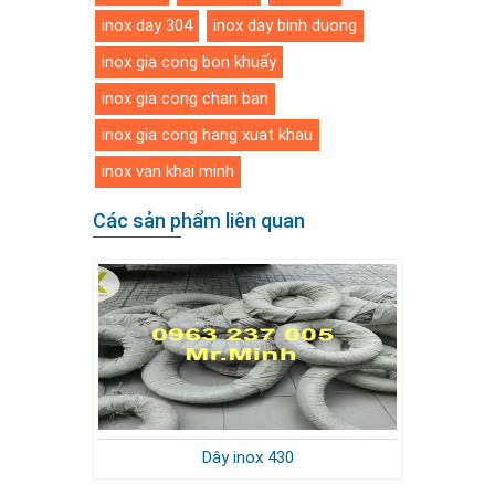
inox day 304
inox day binh duong
inox gia cong bon khuấy
inox gia cong chan ban
inox gia cong hang xuat khau
inox van khai minh
Các sản phẩm liên quan
Dây inox 430