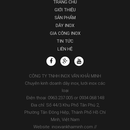
TRANG CHỦ
GIỚI THIỆU
SẢN PHẨM
DÂY INOX
GIA CÔNG INOX
TIN TỨC
LIÊN HỆ
CÔNG TY TNHH INOX VĂN KHẢI MINH
Chuyên kinh doanh dây inox, lưới inox các
loại
Điện thoại: 0963.237.005 or 0934.068.148
Địa chỉ: Số 44/3 Khu Phố Tân Phú 2,
Phường Tân Đông Hiệp, Thành Phố Hồ Chí
Minh, Việt Nam
Website: inoxvankhaiminh.com //