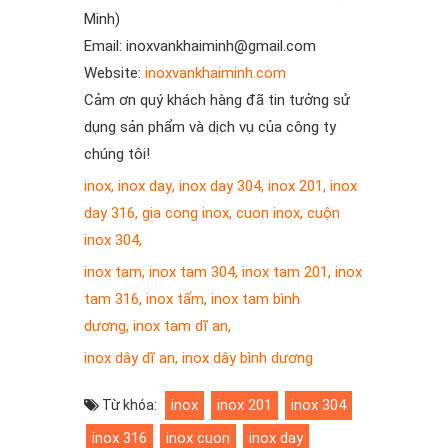
Minh)
Email: inoxvankhaiminh@gmail.com
Website:
inoxvankhaiminh.com
Cảm ơn quý khách hàng đã tin tưởng sử
dụng sản phẩm và dịch vụ của công ty
chúng tôi!
inox
,
inox day
,
inox day 304
,
inox 201
,
inox
day 316
,
gia cong inox
,
cuon inox
,
cuộn
inox 304
,
inox tam
,
inox tam 304
,
inox tam 201
,
inox
tam 316
,
inox tấm
,
inox tam bình
dương
,
inox tam dĩ an
,
inox dây dĩ an
,
inox dây bình dương
inox
inox 201
inox 304
Từ khóa:
inox 316
inox cuon
inox day