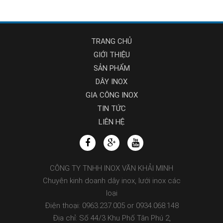
TRANG CHỦ
GIỚI THIỆU
SẢN PHẨM
DÂY INOX
GIA CÔNG INOX
TIN TỨC
LIÊN HỆ
CÔNG TY TNHH INOX VĂN KHẢI MINH
Chuyên kinh doanh dây inox, lưới inox các
loại
Điện thoại: 0963.237.005 or 0934.068.148
Địa chỉ: Số 44/3 Khu Phố Tân Phú 2,