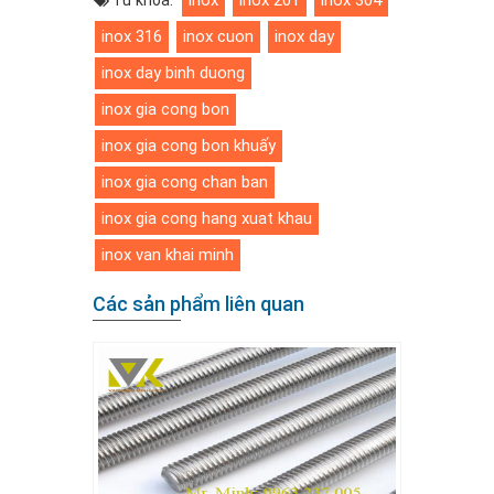
inox
inox 201
inox 304
Từ khóa:
inox 316
inox cuon
inox day
inox day binh duong
inox gia cong bon
inox gia cong bon khuấy
inox gia cong chan ban
inox gia cong hang xuat khau
inox van khai minh
Các sản phẩm liên quan