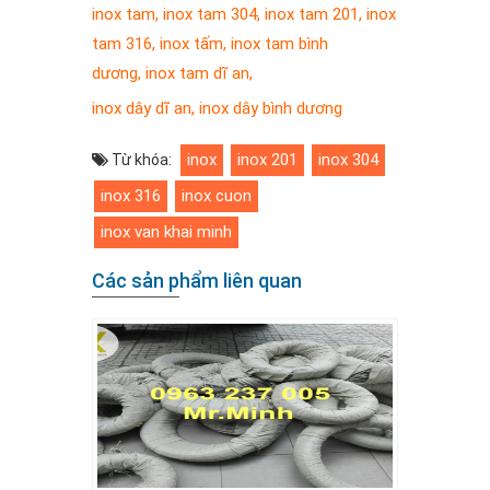
inox tam
,
inox tam 304
,
inox tam 201
,
inox
tam 316
,
inox tấm
,
inox tam bình
dương
,
inox tam dĩ an
,
inox dây dĩ an
,
inox dây bình dương
inox
inox 201
inox 304
Từ khóa:
inox 316
inox cuon
inox van khai minh
Các sản phẩm liên quan