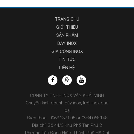
TRANG CHỦ
GIỚI THIỆU
SẢN PHẨM
DÂY INOX
GIA CÔNG INOX
TIN TỨC
LIÊN HỆ
CÔNG TY TNHH INOX VĂN KHẢI MINH
Chuyên kinh doanh dây inox, lưới inox các
loại
Điện thoại: 0963.237.005 or 0934.068.148
Địa chỉ: Số 44/3 Khu Phố Tân Phú 2,
Phường Tân Đông Hiệp, Thành Phố Hồ Chí