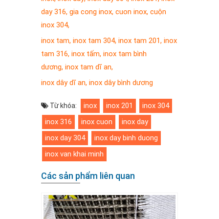
day 316
,
gia cong inox
,
cuon inox
,
cuộn
inox 304
,
inox tam
,
inox tam 304
,
inox tam 201
,
inox
tam 316
,
inox tấm
,
inox tam bình
dương
,
inox tam dĩ an
,
inox dây dĩ an
,
inox dây bình dương
inox
inox 201
inox 304
Từ khóa:
inox 316
inox cuon
inox day
inox day 304
inox day binh duong
inox van khai minh
Các sản phẩm liên quan