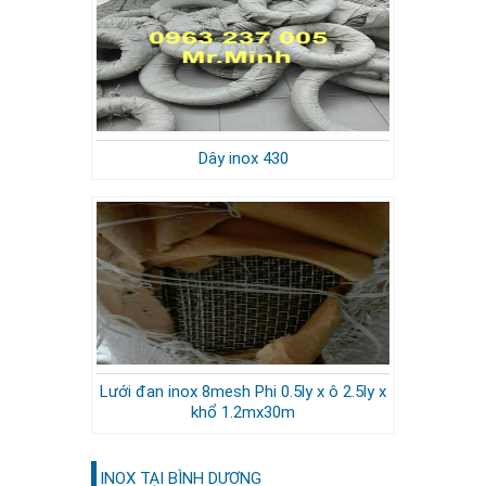
Dây inox 430
Lưới đan inox 8mesh Phi 0.5ly x ô 2.5ly x
khổ 1.2mx30m
INOX TẠI BÌNH DƯƠNG