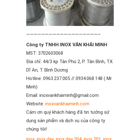
———————————————————–
Công ty TNHH INOX VĂN KHẢI MINH
MST: 3702603068
Địa chỉ: 44/3 kp Tân Phú 2, P. Tân Bình, TX.
Dĩ An, T. Bình Dương
Hotline: 0963.237.005 // 0934.068.148 ( Mr
Minh)
Email: inoxvankhaiminh@gmail.com
Website:
inoxvankhaiminh.com
Cảm ơn quý khách hàng đã tin tưởng sử
dụng sản phẩm và dịch vụ của công ty
chúng tôi!
inox
,
inox day
,
inox day 304
,
inox 201
,
inox