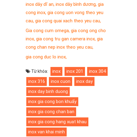
inox dây dĩ an
,
inox dây bình dương
,
gia
cong inox
,
gia cong uon vong theo yeu
cau
,
gia cong quai xach theo yeu cau
,
Gia cong cum omega
,
gia cong ong cho
inox
,
gia cong tru gan camera inox
,
gia
cong chan nep inox theo yeu cau
,
gia cong duc lo inox
,
inox
inox 201
inox 304
Từ khóa:
inox 316
inox cuon
inox day
inox day binh duong
inox gia cong bon khuấy
inox gia cong chan ban
inox gia cong hang xuat khau
inox van khai minh