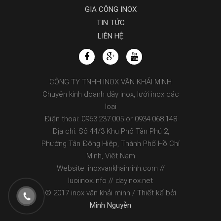
GIA CÔNG INOX
TIN TỨC
LIÊN HỆ
CÔNG TY TNHH INOX VĂN KHẢI MINH
Chuyên kinh doanh dây inox, lưới inox các
loại
Điện thoại: 0963.237.005 or 0934.068.148
Địa chỉ: Số 44/3 Khu Phố Tân Phú 2,
Phường Tân Đông Hiệp, Thành Phố Hồ Chí
Minh, Việt Nam
Website: inoxvankhaiminh.com //
luoiinox.info // dayinox.net
© 2017 inox văn khải minh / Thiết kế bởi
Minh Nguyễn