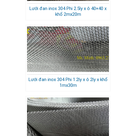
Lưới đan inox 304 Phi 2.5ly x ô 40×40 x
khổ 2mx20m
Lưới đan inox 304 Phi 1.2ly x ô 2ly x khổ
1mx30m