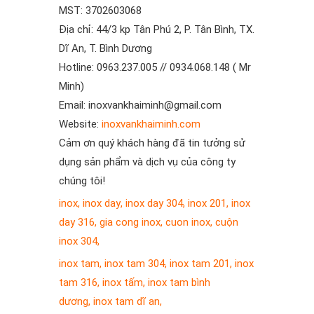
MST: 3702603068
Địa chỉ: 44/3 kp Tân Phú 2, P. Tân Bình, TX.
Dĩ An, T. Bình Dương
Hotline: 0963.237.005 // 0934.068.148 ( Mr
Minh)
Email: inoxvankhaiminh@gmail.com
Website:
inoxvankhaiminh.com
Cảm ơn quý khách hàng đã tin tưởng sử
dụng sản phẩm và dịch vụ của công ty
chúng tôi!
inox
,
inox day
,
inox day 304
,
inox 201
,
inox
day 316
,
gia cong inox
,
cuon inox
,
cuộn
inox 304
,
inox tam
,
inox tam 304
,
inox tam 201
,
inox
tam 316
,
inox tấm
,
inox tam bình
dương
,
inox tam dĩ an
,